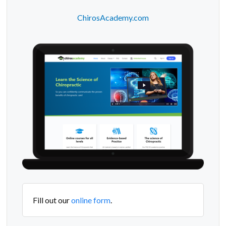
ChirosAcademy.com
Fill out our
online form
.