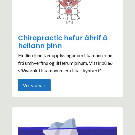
Chiropractic hefur áhrif á
heilann þinn
Heilinn þinn fær upplýsingar um líkamann þinn
frá umhverfinu og líffærum þínum. Vissir þú að
vöðvarnir í líkamanum eru líka skynfæri?
Ver vídeo »