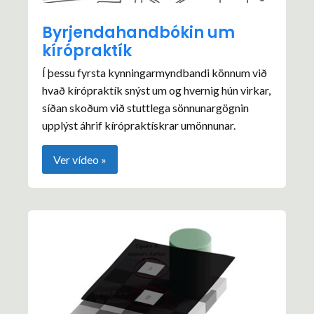
Byrjendahandbókin um
kírópraktík
Í þessu fyrsta kynningarmyndbandi könnum við
hvað kírópraktík snýst um og hvernig hún virkar,
síðan skoðum við stuttlega sönnunargögnin
upplýst áhrif kírópraktískrar umönnunar.
Ver vídeo »