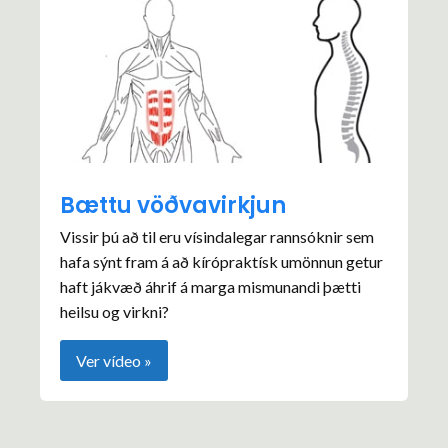
Bættu vöðvavirkjun
Vissir þú að til eru vísindalegar rannsóknir sem
hafa sýnt fram á að kírópraktísk umönnun getur
haft jákvæð áhrif á marga mismunandi þætti
heilsu og virkni?
Ver vídeo »