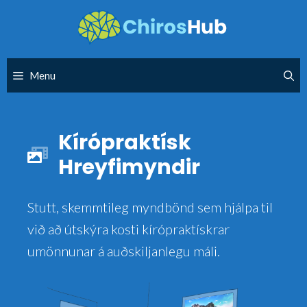
Skip
to
content
Menu
Kírópraktísk
Hreyfimyndir
Stutt, skemmtileg myndbönd sem hjálpa til
við að útskýra kosti kírópraktískrar
umönnunar á auðskiljanlegu máli.