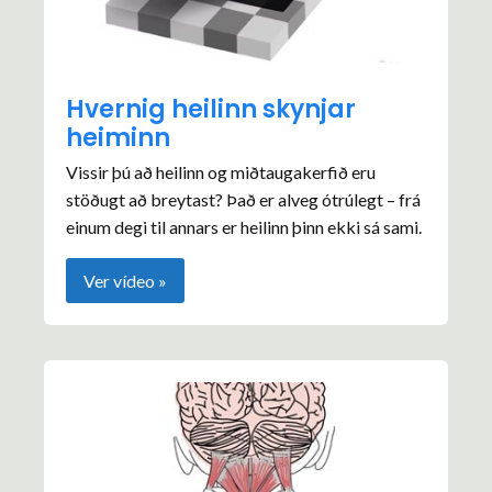
Hvernig heilinn skynjar
heiminn
Vissir þú að heilinn og miðtaugakerfið eru
stöðugt að breytast? Það er alveg ótrúlegt – frá
einum degi til annars er heilinn þinn ekki sá sami.
Ver vídeo »