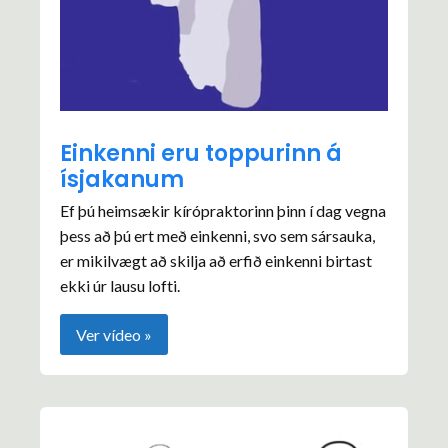
Einkenni eru toppurinn á
ísjakanum
Ef þú heimsækir kírópraktorinn þinn í dag vegna
þess að þú ert með einkenni, svo sem sársauka,
er mikilvægt að skilja að erfið einkenni birtast
ekki úr lausu lofti.
Ver vídeo »