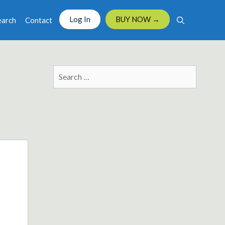
Log In
BUY NOW →
earch
Contact
Search
for: