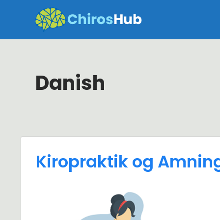
Skip
to
content
Danish
Kiropraktik og Amnin