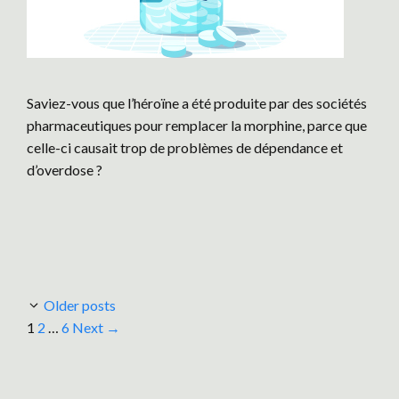
Saviez-vous que l’héroïne a été produite par des sociétés
pharmaceutiques pour remplacer la morphine, parce que
celle-ci causait trop de problèmes de dépendance et
d’overdose ?
Older posts
Page
Page
Page
1
2
…
6
Next
→