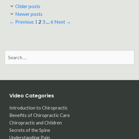
Older posts
Newer posts
Page
Page
Page
Page
←
Previous
1
2
3
…
6
Next
→
Search
for:
Video Categories
Introduction to Chiropractic
Benefits of Chiropractic Care
Chiropractic and Children
Secrets of the Spine
Understanding Pain