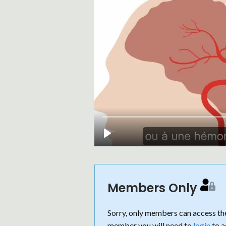
Members Only
Sorry, only members can access the
member you will need to
login
to a