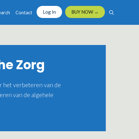
Log In
BUY NOW →
earch
Contact
he Zorg
r het verbeteren van de
eren van de algehele