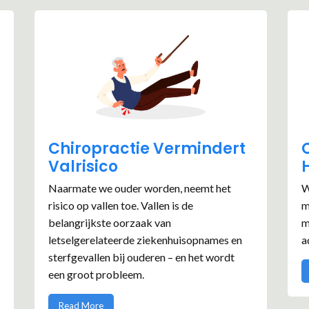
Chiropractie Vermindert
Valrisico
Naarmate we ouder worden, neemt het
W
risico op vallen toe. Vallen is de
m
belangrijkste oorzaak van
m
letselgerelateerde ziekenhuisopnames en
a
sterfgevallen bij ouderen – en het wordt
een groot probleem.
Read More