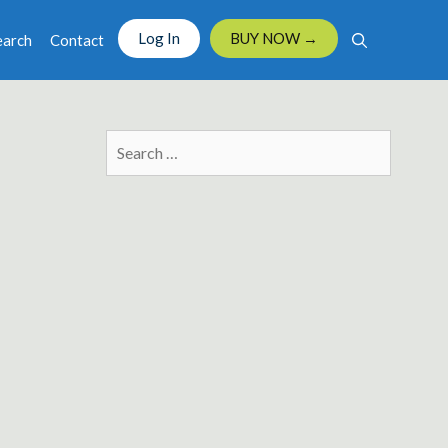
Log In
BUY NOW →
earch
Contact
Search
for: