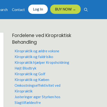
Log In
BUY NOW →
earch
Contact
Fordelene ved Kiropraktisk
Behandling
Kiropraktik og ældre voksne
Kiropraktik og faldrisiko
Kiropraktik hjælper Kropsholdning
Højt Blodtryk
Kiropraktik og Golf
Kiropraktik og Kæben
Omkostningseffektivitet ved
Kiropraktik
Justeringer øger Styrken hos
Slagtilfældeofre