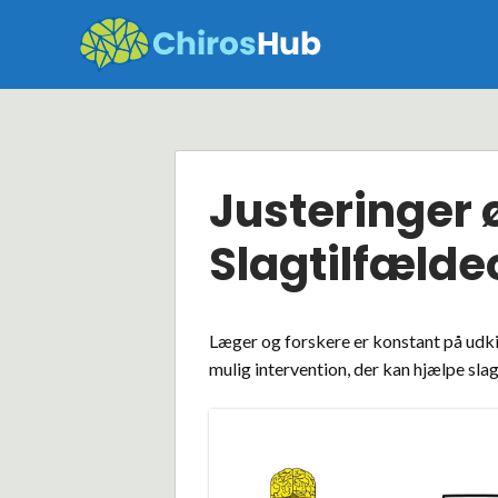
Skip
to
content
Justeringer 
Slagtilfælde
Læger og forskere er konstant på udkig
mulig intervention, der kan hjælpe sla