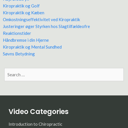
Kiropraktik og Golf
Kiropraktik og Kæben
Omkostningseffektivitet ved Kiropraktik
Justeringer øger Styrken hos Slagtilfældeofre
Reaktionstider
Håndbremse i din Hjerne
Kiropraktik og Mental Sundhed
Søvns Betydning
Search
for:
Video Categories
Introduction to Chiropractic