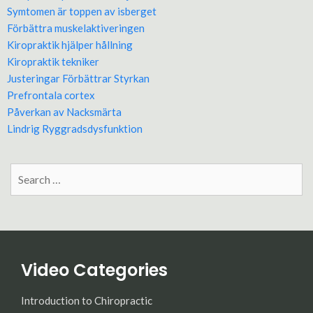
Symtomen är toppen av isberget
Förbättra muskelaktiveringen
Kiropraktik hjälper hållning
Kiropraktik tekniker
Justeringar Förbättrar Styrkan
Prefrontala cortex
Påverkan av Nacksmärta
Lindrig Ryggradsdysfunktion
Search
for:
Video Categories
Introduction to Chiropractic